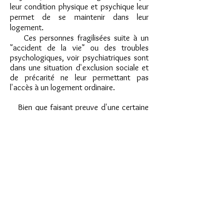
leur condition physique et psychique leur
permet de se maintenir dans leur
logement.
Ces personnes fragilisées suite à un
"accident de la vie" ou des troubles
psychologiques, voir psychiatriques sont
dans une situation d'exclusion sociale et
de précarité ne leur permettant pas
l'accès à un logement ordinaire.
Bien que faisant preuve d'une certaine
autonomie, elles présentent des
difficultés à vivre seules et à tisser des
relations sociales.
La durée de l'accueil n'étant pas
déterminée, chacun bénéficie du temps
nécessaire à sa reconstruction dans un
cadre sécurisant, associant logements
privatifs et espaces collectifs favorisant
la convivialité et permettant de rompre
l'isolement.